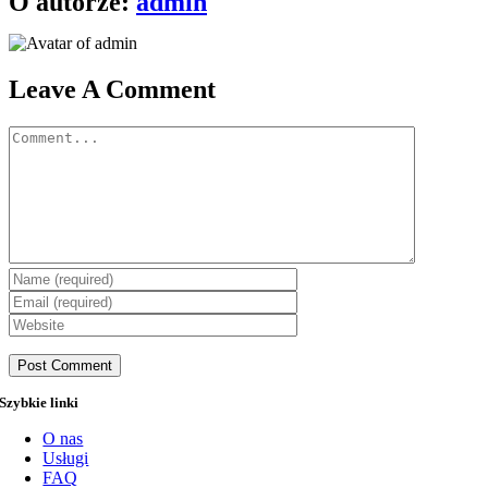
O autorze:
admin
mail
Leave A Comment
Comment
Szybkie linki
O nas
Usługi
FAQ