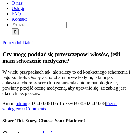
O nas
Usługi
FAQ
Kontakt
Szukaj:
Poprzedni
Dalej
Czy mogę poddać się przeszczepowi włosów, jeśli
mam schorzenie medyczne?
W wielu przypadkach tak, ale zależy to od konkretnego schorzenia i
jego kontroli. Osoby z chorobami przewlekłymi, takimi jak
cukrzyca, choroby serca lub zaburzenia autoimmunologiczne,
powinny przejść ocenę medyczną, aby upewnić się, że zabieg jest
dla nich bezpieczny.
Autor:
admin
|
2025-09-06T06:15:33+03:00
2025-09-06
|
Przed
zabiegiem
|
0 Comments
Share This Story, Choose Your Platform!
Facebook
X
Bluesky
Reddit
LinkedIn
WhatsApp
Telegram
Tumblr
Pinterest
Xing
E-