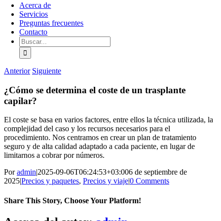
Acerca de
Servicios
Preguntas frecuentes
Contacto
Buscar:
Anterior
Siguiente
¿Cómo se determina el coste de un trasplante
capilar?
El coste se basa en varios factores, entre ellos la técnica utilizada, la
complejidad del caso y los recursos necesarios para el
procedimiento. Nos centramos en crear un plan de tratamiento
seguro y de alta calidad adaptado a cada paciente, en lugar de
limitarnos a cobrar por números.
Por
admin
|
2025-09-06T06:24:53+03:00
6 de septiembre de
2025
|
Precios y paquetes
,
Precios y viaje
|
0 Comments
Share This Story, Choose Your Platform!
Facebook
X
Bluesky
Reddit
LinkedIn
WhatsApp
Telegram
Tumblr
Pinterest
Xing
Correo