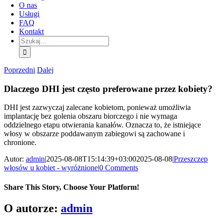
O nas
Usługi
FAQ
Kontakt
Szukaj:
Poprzedni
Dalej
Dlaczego DHI jest często preferowane przez kobiety?
DHI jest zazwyczaj zalecane kobietom, ponieważ umożliwia
implantację bez golenia obszaru biorczego i nie wymaga
oddzielnego etapu otwierania kanałów. Oznacza to, że istniejące
włosy w obszarze poddawanym zabiegowi są zachowane i
chronione.
Autor:
admin
|
2025-08-08T15:14:39+03:00
2025-08-08
|
Przeszczep
włosów u kobiet - wyróżnione
|
0 Comments
Share This Story, Choose Your Platform!
Facebook
X
Bluesky
Reddit
LinkedIn
WhatsApp
Telegram
Tumblr
Pinterest
Xing
E-
O autorze:
admin
mail