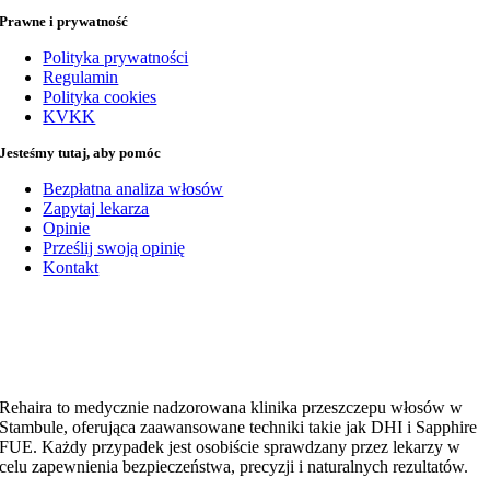
Prawne i prywatność
Polityka prywatności
Regulamin
Polityka cookies
KVKK
Jesteśmy tutaj, aby pomóc
Bezpłatna analiza włosów
Zapytaj lekarza
Opinie
Prześlij swoją opinię
Kontakt
Rehaira to medycznie nadzorowana klinika przeszczepu włosów w
Stambule, oferująca zaawansowane techniki takie jak DHI i Sapphire
FUE. Każdy przypadek jest osobiście sprawdzany przez lekarzy w
celu zapewnienia bezpieczeństwa, precyzji i naturalnych rezultatów.