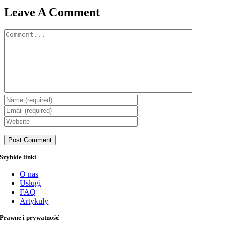
Leave A Comment
Comment
Szybkie linki
O nas
Usługi
FAQ
Artykuły
Prawne i prywatność