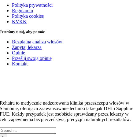
Polityka prywatności
Regulamin
Polityka cookies
KVKK
Jesteśmy tutaj, aby pomóc
Bezpłatna analiza włosów
Zapytaj lekarza
Opinie
Prześlij swoją opinię
Kontakt
Rehaira to medycznie nadzorowana klinika przeszczepu włosów w
Stambule, oferująca zaawansowane techniki takie jak DHI i Sapphire
FUE. Każdy przypadek jest osobiście sprawdzany przez lekarzy w
celu zapewnienia bezpieczeństwa, precyzji i naturalnych rezultatów.
Szukaj: