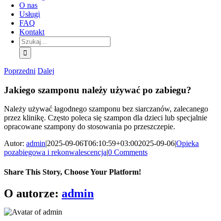
O nas
Usługi
FAQ
Kontakt
Szukaj:
Poprzedni
Dalej
Jakiego szamponu należy używać po zabiegu?
Należy używać łagodnego szamponu bez siarczanów, zalecanego
przez klinikę. Często poleca się szampon dla dzieci lub specjalnie
opracowane szampony do stosowania po przeszczepie.
Autor:
admin
|
2025-09-06T06:10:59+03:00
2025-09-06
|
Opieka
pozabiegowa i rekonwalescencja
|
0 Comments
Share This Story, Choose Your Platform!
Facebook
X
Bluesky
Reddit
LinkedIn
WhatsApp
Telegram
Tumblr
Pinterest
Xing
E-
O autorze:
admin
mail