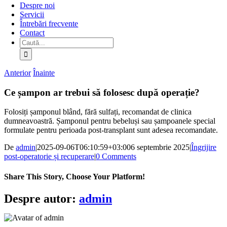
Despre noi
Servicii
Întrebări frecvente
Contact
Caută:
Anterior
Înainte
Ce șampon ar trebui să folosesc după operație?
Folosiți șamponul blând, fără sulfați, recomandat de clinica
dumneavoastră. Șamponul pentru bebeluși sau șampoanele special
formulate pentru perioada post-transplant sunt adesea recomandate.
De
admin
|
2025-09-06T06:10:59+03:00
6 septembrie 2025
|
Îngrijire
post-operatorie și recuperare
|
0 Comments
Share This Story, Choose Your Platform!
Facebook
X
Bluesky
Reddit
LinkedIn
WhatsApp
Telegram
Tumblr
Pinterest
Xing
Email
Despre autor:
admin