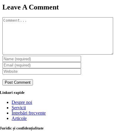
Leave A Comment
Comment
Linkuri rapide
Despre noi
Servicii
Întrebări frecvente
Articole
Juridic și confidențialitate