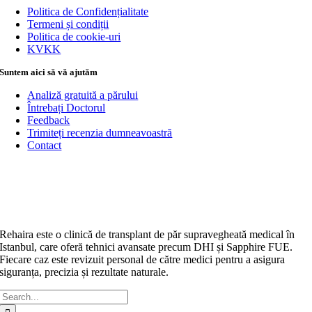
Politica de Confidențialitate
Termeni și condiții
Politica de cookie-uri
KVKK
Suntem aici să vă ajutăm
Analiză gratuită a părului
Întrebați Doctorul
Feedback
Trimiteți recenzia dumneavoastră
Contact
Rehaira este o clinică de transplant de păr supravegheată medical în
Istanbul, care oferă tehnici avansate precum DHI și Sapphire FUE.
Fiecare caz este revizuit personal de către medici pentru a asigura
siguranța, precizia și rezultate naturale.
Caută: