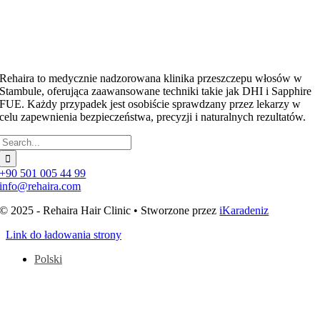
Rehaira to medycznie nadzorowana klinika przeszczepu włosów w
Stambule, oferująca zaawansowane techniki takie jak DHI i Sapphire
FUE. Każdy przypadek jest osobiście sprawdzany przez lekarzy w
celu zapewnienia bezpieczeństwa, precyzji i naturalnych rezultatów.
Szukaj:
+90 501 005 44 99
info@rehaira.com
© 2025 - Rehaira Hair Clinic • Stworzone przez
iKaradeniz
Link do ładowania strony
Polski
Przejdź
do
góry