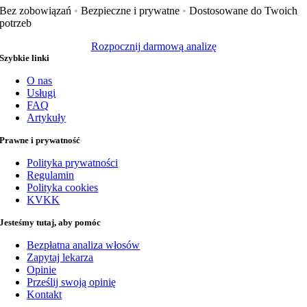
Bez zobowiązań
•
Bezpieczne i prywatne
•
Dostosowane do Twoich
potrzeb
Rozpocznij darmową analizę
Szybkie linki
O nas
Usługi
FAQ
Artykuły
Prawne i prywatność
Polityka prywatności
Regulamin
Polityka cookies
KVKK
Jesteśmy tutaj, aby pomóc
Bezpłatna analiza włosów
Zapytaj lekarza
Opinie
Prześlij swoją opinię
Kontakt