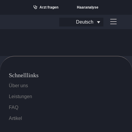
Zum
Arzt fragen
Haaranalyse
Inhalt
springen
Deutsch
Naviga
umscha
Schnelllinks
Über uns
Leistungen
FAQ
Suchen
nach:
Artikel