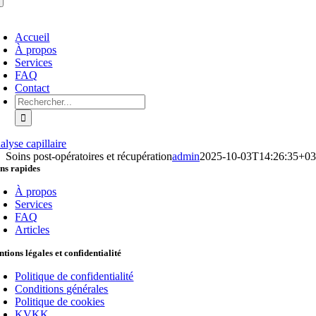
ctiver/Désactiver
Accueil
avigation
À propos
Services
FAQ
Contact
Rechercher :
alyse capillaire
Soins post-opératoires et récupération
admin
2025-10-03T14:26:35+03
ns rapides
À propos
Services
FAQ
Articles
tions légales et confidentialité
Politique de confidentialité
Conditions générales
Politique de cookies
KVKK